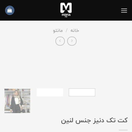
به
محتوا
بروید
خانه
/
مانتو
کت تک دنیز جنس لنین