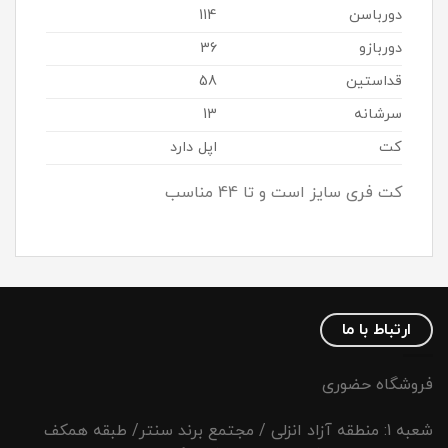
دورباسن
114
دوربازو
36
قداستین
58
سرشانه
13
کت
اپل دارد
کت فری سایز است و تا 44 مناسب
ارتباط با ما
فروشگاه حضوری
شعبه 1: منطقه آزاد انزلی / مجتمع برند سنتر/ طبقه همکف