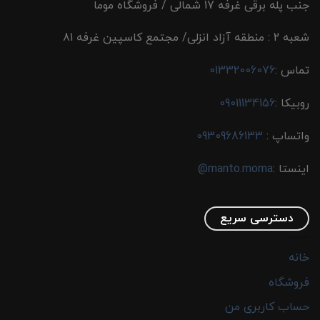
جنب پله برقی غرفه 17 شمالی / فروشگاه موما
شعبه 2 : منطقه آزاد انزلی/ مجتمع کاسپین غرفه 81
تماس :
01332006076
روبیکا :
09011134156
واتساپ :
09309686133
اینستا :
manto.moma@
دسترسی سریع
خانه
فروشگاه
حساب کاربری من